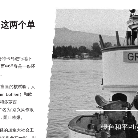
”这两个单
奇特卡岛进行地下
，而中洋脊是一条环
议。
吨当量的核试验，人
Bohlen）和欧
） 和多萝西
成立了名为“别兴风作浪
点，阻止核爆。
绿色和平Phyl
年轻的加拿大社会工
记的单词组合在一起，用