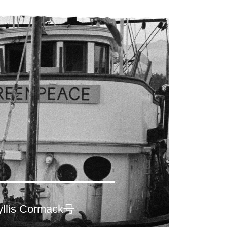
lis Cormack号