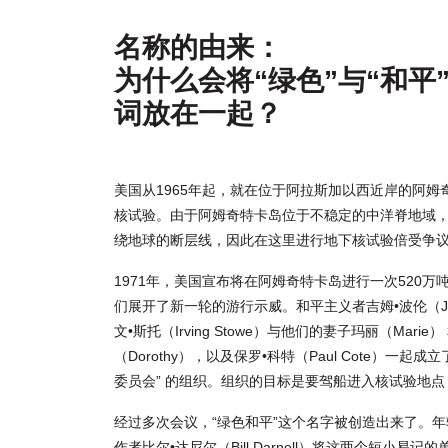
名称的由来：
为什么会将“绿色”与“和平
词放在一起？
美国从1965年起，就在位于阿拉斯加以西近岸的阿姆
核试验。由于阿姆奇特卡岛位于不稳定的中洋脊地域
绕地球的断层线，因此在这里进行地下核试验倍受争
1971年，美国宣布将在阿姆奇特卡岛进行一次520万
们展开了新一轮的游行示威。和平主义者吉姆•波伦（Jim 
文•斯托（Irving Stowe）与他们的妻子玛丽（Marie
（Dorothy），以及保罗•科特（Paul Cote）一起
委员会” 的组织。组织的目标是要驾船进入核试验地
经过多次会议，“绿色和平”这个名字被创造出来了。
作者比尔•达尼尔（Bill Darnell）将这两个短小易