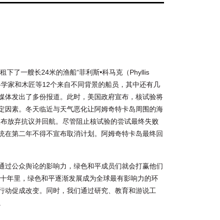
了一艘长24米的渔船“菲利斯•科马克（Phyllis
、科学家和木匠等12个来自不同背景的船员，其中还有几
媒体发出了多份报道。此时，美国政府宣布，核试验将
定因素。冬天临近与天气恶化让阿姆奇特卡岛周围的海
号宣布放弃抗议并回航。尽管阻止核试验的尝试最终失败
统在第二年不得不宣布取消计划。阿姆奇特卡岛最终回
通过公众舆论的影响力，绿色和平成员们就会打赢他们
几十年里，绿色和平逐渐发展成为全球最有影响力的环
行动促成改变。同时，我们通过研究、教育和游说工
。